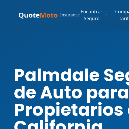
Encontrar
Comp
Quote
Moto
Insurance
Seguro
Tari
Palmdale Se
de Auto para
Propietarios
California