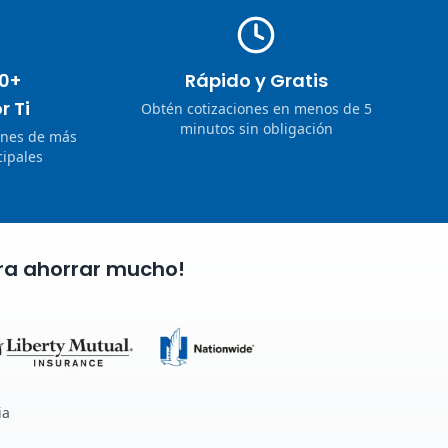
0+
Rápido y Gratis
r Ti
Obtén cotizaciones en menos de 5
minutos sin obligación
ones de más
ipales
ra ahorrar mucho!
ia