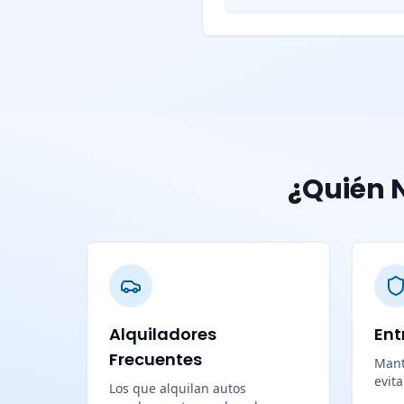
¿Quién N
Alquiladores
Ent
Frecuentes
Mant
evit
Los que alquilan autos