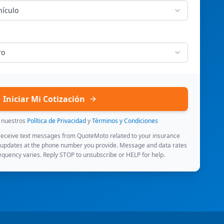
hículo
ro
Iniciar Mi Cotización
s nuestros
Política de Privacidad
y
Términos y Condiciones
 receive text messages from QuoteMoto related to your insurance
 updates at the phone number you provide. Message and data rates
quency varies. Reply STOP to unsubscribe or HELP for help.