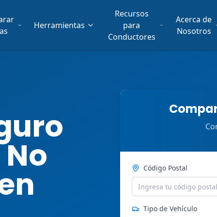
Recursos
arar
Acerca de
Herramientas
para
fas
Nosotros
Conductores
Compara
guro
Com
 No
Código Postal
 en
Tipo de Vehículo