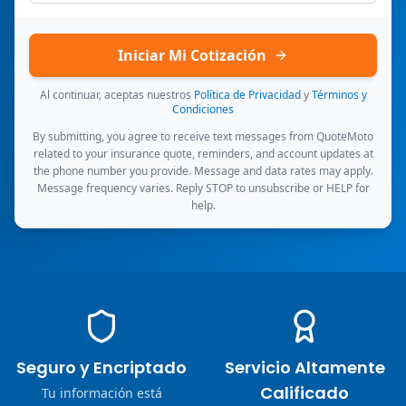
Iniciar Mi Cotización
Al continuar, aceptas nuestros
Política de Privacidad
y
Términos y
Condiciones
By submitting, you agree to receive text messages from QuoteMoto
related to your insurance quote, reminders, and account updates at
the phone number you provide. Message and data rates may apply.
Message frequency varies. Reply STOP to unsubscribe or HELP for
help.
Seguro y Encriptado
Servicio Altamente
Calificado
Tu información está