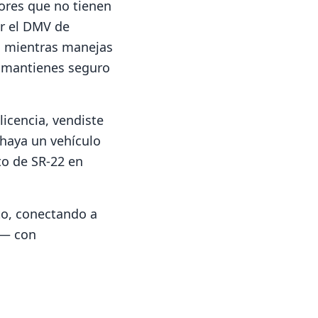
tores que no tienen
or el DMV de
os mientras manejas
ue mantienes seguro
licencia, vendiste
 haya un vehículo
to de SR-22 en
to, conectando a
o— con