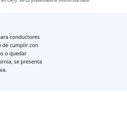
a en CA
SR-22 presentado el mismo día hábil
 para conductores
a de cumplir con
os o quedar
rnia, se presenta
ia.