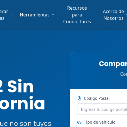
Recursos
arar
Acerca de
Herramientas
para
fas
Nosotros
Conductores
Compara
Com
 Sin
fornia
Código Postal
ue no son tuyos
Tipo de Vehículo