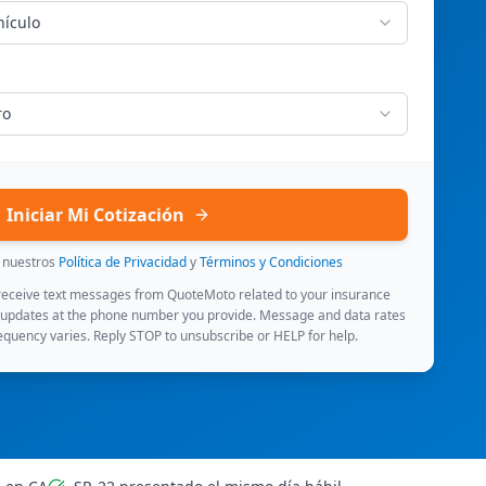
hículo
ro
Iniciar Mi Cotización
s nuestros
Política de Privacidad
y
Términos y Condiciones
 receive text messages from QuoteMoto related to your insurance
 updates at the phone number you provide. Message and data rates
quency varies. Reply STOP to unsubscribe or HELP for help.