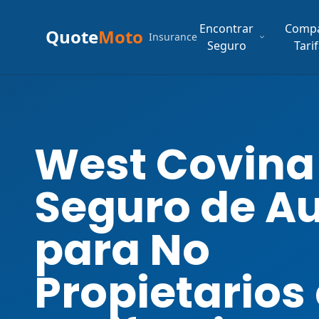
Encontrar
Comp
Quote
Moto
Insurance
Seguro
Tari
West Covina
Seguro de A
para No
Propietarios