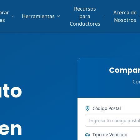
Recursos
arar
Acerca de
Herramientas
para
fas
Nosotros
Conductores
Compara
uto
Com
Código Postal
 en
Tipo de Vehículo