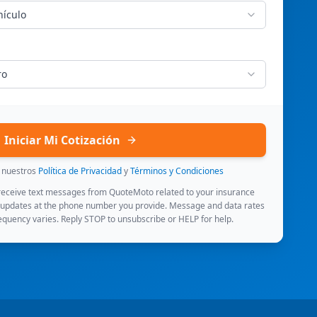
hículo
ro
Iniciar Mi Cotización
s nuestros
Política de Privacidad
y
Términos y Condiciones
 receive text messages from QuoteMoto related to your insurance
 updates at the phone number you provide. Message and data rates
quency varies. Reply STOP to unsubscribe or HELP for help.