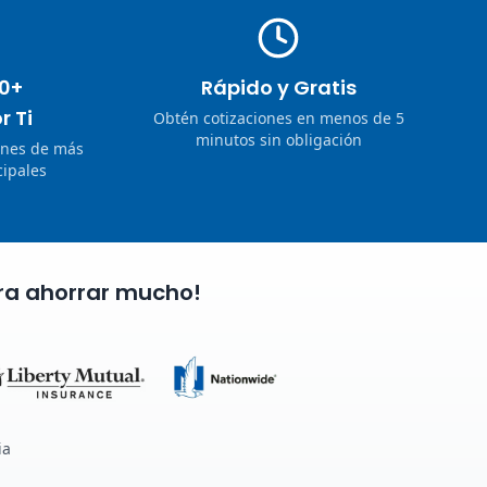
0+
Rápido y Gratis
r Ti
Obtén cotizaciones en menos de 5
minutos sin obligación
ones de más
ipales
ra ahorrar mucho!
ia