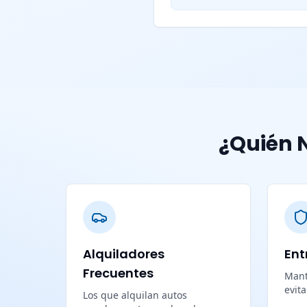
¿Quién N
Alquiladores
Ent
Frecuentes
Mant
evit
Los que alquilan autos