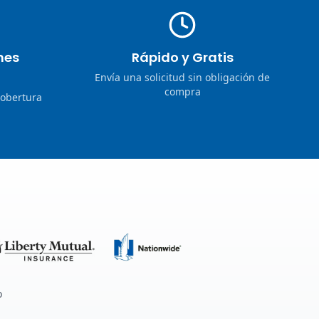
nes
Rápido y Gratis
Envía una solicitud sin obligación de
compra
cobertura
o