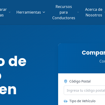
Recursos
arar
Acerca de
Herramientas
para
fas
Nosotros
Conductores
Compara
o de
Com
o
Código Postal
 en
Tipo de Vehículo