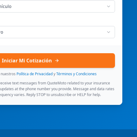
hículo
ro
Iniciar Mi Cotización
s nuestros
Política de Privacidad
y
Términos y Condiciones
 receive text messages from QuoteMoto related to your insurance
 updates at the phone number you provide. Message and data rates
quency varies. Reply STOP to unsubscribe or HELP for help.