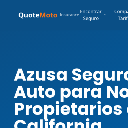
Encontrar
Comp
Quote
Moto
Insurance
Seguro
Tari
Azusa Segur
Auto para N
Propietarios
California