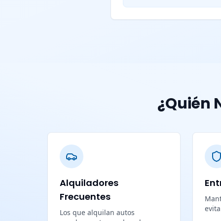
¿Quién N
Alquiladores
Ent
Frecuentes
Mant
evit
Los que alquilan autos