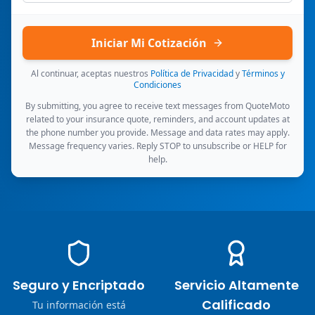
Iniciar Mi Cotización
Al continuar, aceptas nuestros
Política de Privacidad
y
Términos y
Condiciones
By submitting, you agree to receive text messages from QuoteMoto
related to your insurance quote, reminders, and account updates at
the phone number you provide. Message and data rates may apply.
Message frequency varies. Reply STOP to unsubscribe or HELP for
help.
Seguro y Encriptado
Servicio Altamente
Calificado
Tu información está