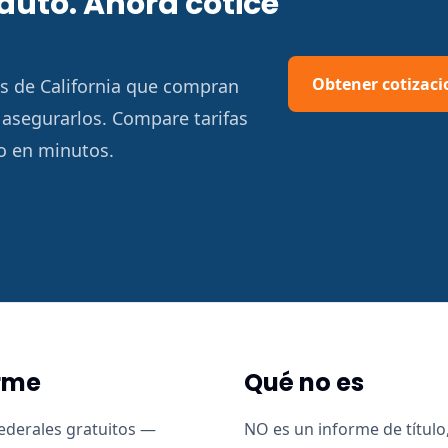
auto. Ahora cotice
Obtener cotizaci
 de California que compran
asegurarlos. Compare tarifas
o en minutos.
orme
Qué no es
ederales gratuitos —
NO es un informe de título,