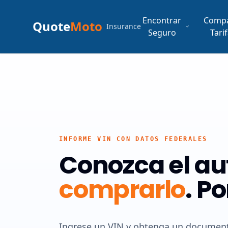
Encontrar
Comp
Quote
Moto
Insurance
Seguro
Tari
INFORME VIN CON DATOS FEDERALES
Conozca el au
comprarlo
.
Po
Ingrese un VIN y obtenga un document