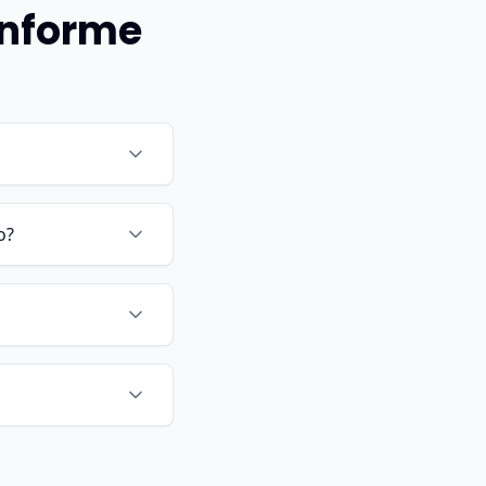
informe
o?