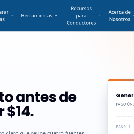
Recursos
arar
Acerca de
Herramientas
para
fas
Nosotros
Conductores
to antes de
Gener
r $14.
PAGO ÚN
PASO 1 
o claro que reúne cuatro fuentes