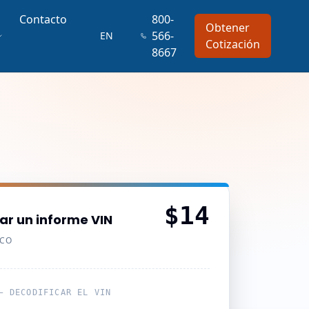
Contacto
800-
Obtener
566-
EN
Cotización
8667
$14
ar un informe VIN
ICO
— DECODIFICAR EL VIN