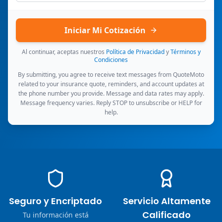
Iniciar Mi Cotización
Al continuar, aceptas nuestros
Política de Privacidad
y
Términos y
Condiciones
By submitting, you agree to receive text messages from QuoteMoto
related to your insurance quote, reminders, and account updates at
the phone number you provide. Message and data rates may apply.
Message frequency varies. Reply STOP to unsubscribe or HELP for
help.
Seguro y Encriptado
Servicio Altamente
Calificado
Tu información está