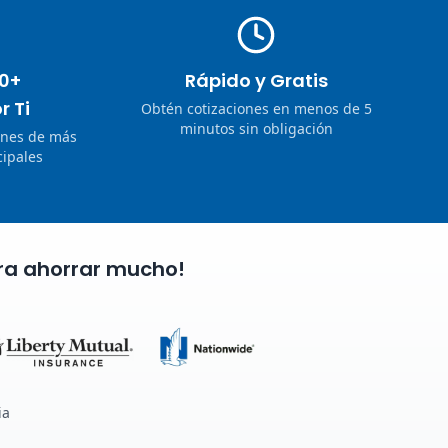
0+
Rápido y Gratis
r Ti
Obtén cotizaciones en menos de 5
minutos sin obligación
ones de más
ipales
ra ahorrar mucho!
ia