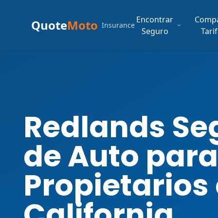
Encontrar
Comp
Quote
Moto
Insurance
Seguro
Tari
Redlands Se
de Auto para
Propietarios
California