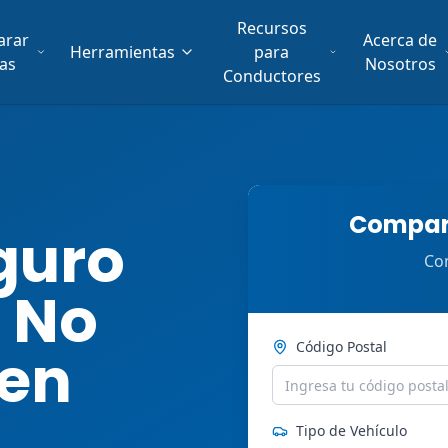
Recursos
arar
Acerca de
Herramientas
para
fas
Nosotros
Conductores
Compara
guro
Com
 No
Código Postal
 en
Tipo de Vehículo