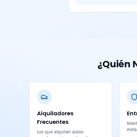
¿Quién N
Alquiladores
Ent
Frecuentes
Mant
evit
Los que alquilan autos