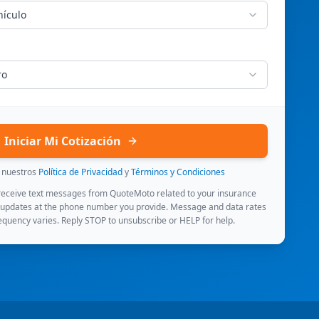
hículo
ro
Iniciar Mi Cotización
s nuestros
Política de Privacidad
y
Términos y Condiciones
 receive text messages from QuoteMoto related to your insurance
 updates at the phone number you provide. Message and data rates
quency varies. Reply STOP to unsubscribe or HELP for help.