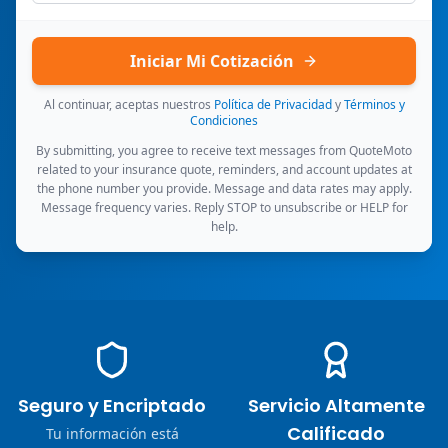
Iniciar Mi Cotización
Al continuar, aceptas nuestros
Política de Privacidad
y
Términos y
Condiciones
By submitting, you agree to receive text messages from QuoteMoto
related to your insurance quote, reminders, and account updates at
the phone number you provide. Message and data rates may apply.
Message frequency varies. Reply STOP to unsubscribe or HELP for
help.
Seguro y Encriptado
Servicio Altamente
Calificado
Tu información está