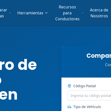
Recursos
arar
Acerca de
Herramientas
para
fas
Nosotros
Conductores
Compara
ro de
Com
o
Código Postal
 en
Tipo de Vehículo