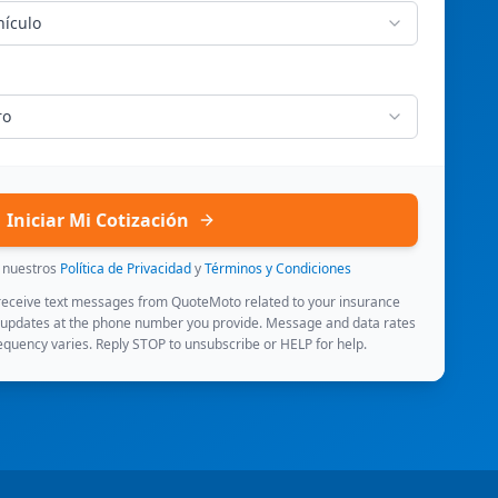
hículo
ro
Iniciar Mi Cotización
s nuestros
Política de Privacidad
y
Términos y Condiciones
 receive text messages from QuoteMoto related to your insurance
 updates at the phone number you provide. Message and data rates
quency varies. Reply STOP to unsubscribe or HELP for help.