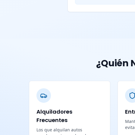
¿Quién N
Alquiladores
Ent
Frecuentes
Mant
evit
Los que alquilan autos