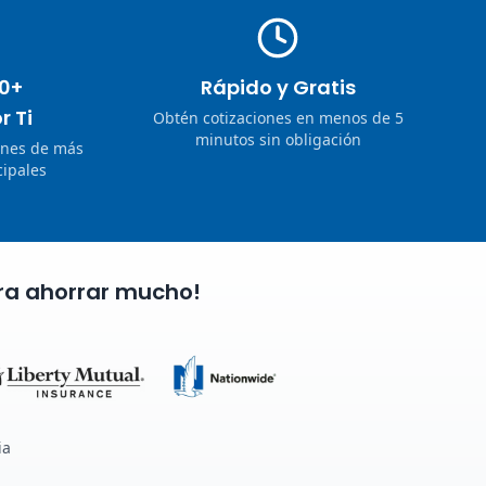
0+
Rápido y Gratis
r Ti
Obtén cotizaciones en menos de 5
minutos sin obligación
ones de más
ipales
ra ahorrar mucho!
ia