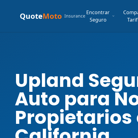
Encontrar
Comp
Quote
Moto
Insurance
Seguro
Tari
Upland Segu
Auto para N
Propietarios
California