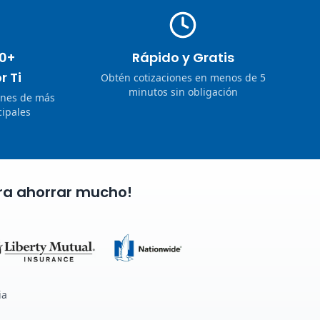
0+
Rápido y Gratis
r Ti
Obtén cotizaciones en menos de 5
minutos sin obligación
ones de más
ipales
ra ahorrar mucho!
ia