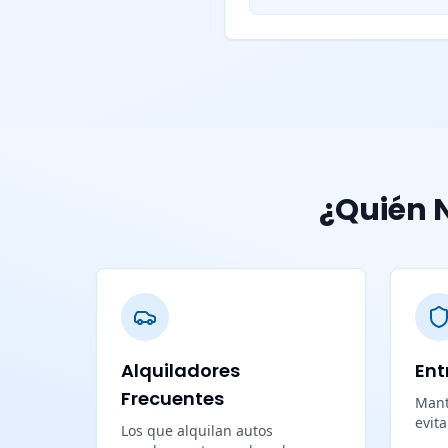
¿Quién N
Alquiladores
Ent
Frecuentes
Mant
evit
Los que alquilan autos