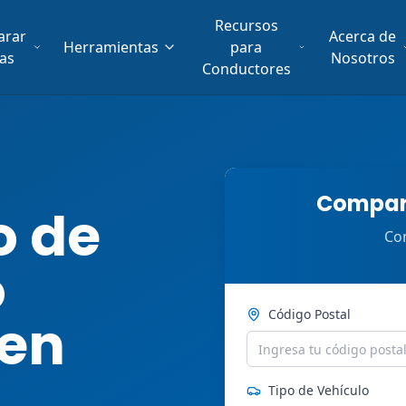
Recursos
arar
Acerca de
Herramientas
para
fas
Nosotros
Conductores
Compara
o de
Com
o
Código Postal
 en
Tipo de Vehículo