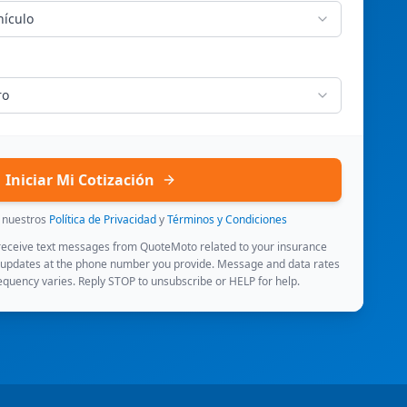
hículo
ro
Iniciar Mi Cotización
s nuestros
Política de Privacidad
y
Términos y Condiciones
 receive text messages from QuoteMoto related to your insurance
 updates at the phone number you provide. Message and data rates
quency varies. Reply STOP to unsubscribe or HELP for help.