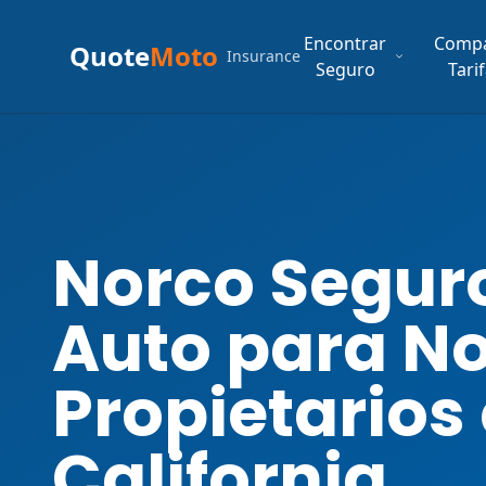
Encontrar
Comp
Quote
Moto
Insurance
Seguro
Tari
Norco Segur
Auto para N
Propietarios
California