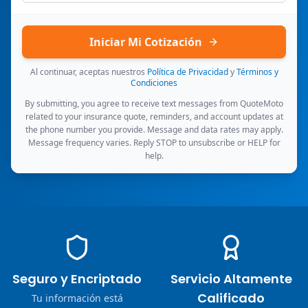
Iniciar Mi Cotización
Al continuar, aceptas nuestros
Política de Privacidad
y
Términos y
Condiciones
By submitting, you agree to receive text messages from QuoteMoto
related to your insurance quote, reminders, and account updates at
the phone number you provide. Message and data rates may apply.
Message frequency varies. Reply STOP to unsubscribe or HELP for
help.
Seguro y Encriptado
Servicio Altamente
Calificado
Tu información está