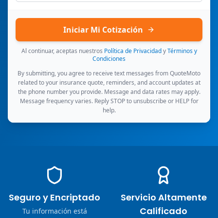
Iniciar Mi Cotización
Al continuar, aceptas nuestros
Política de Privacidad
y
Términos y
Condiciones
By submitting, you agree to receive text messages from QuoteMoto
related to your insurance quote, reminders, and account updates at
the phone number you provide. Message and data rates may apply.
Message frequency varies. Reply STOP to unsubscribe or HELP for
help.
Seguro y Encriptado
Servicio Altamente
Calificado
Tu información está