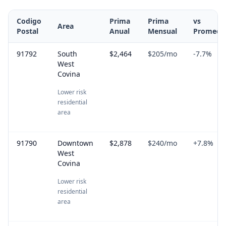
Codigo
Prima
Prima
vs
Area
Postal
Anual
Mensual
Promedi
91792
South
$2,464
$205
/mo
-7.7
%
West
Covina
Lower risk
residential
area
91790
Downtown
$2,878
$240
/mo
+
7.8
%
West
Covina
Lower risk
residential
area