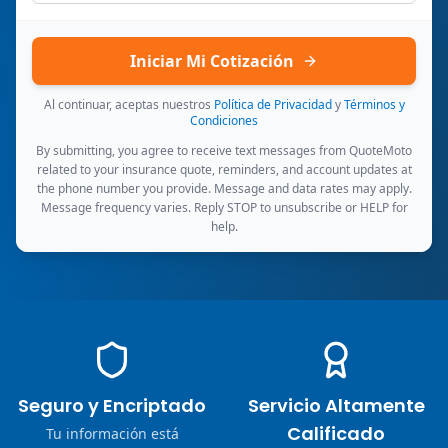
Iniciar Mi Cotización
Al continuar, aceptas nuestros
Política de Privacidad
y
Términos y
Condiciones
By submitting, you agree to receive text messages from QuoteMoto
related to your insurance quote, reminders, and account updates at
the phone number you provide. Message and data rates may apply.
Message frequency varies. Reply STOP to unsubscribe or HELP for
help.
Seguro y Encriptado
Servicio Altamente
Calificado
Tu información está