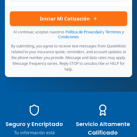
Iniciar Mi Cotización
Al continuar, aceptas nuestros
Política de Privacidad
y
Términos y
Condiciones
By submitting, you agree to receive text messages from QuoteMoto
related to your insurance quote, reminders, and account updates at
the phone number you provide. Message and data rates may apply.
Message frequency varies. Reply STOP to unsubscribe or HELP for
help.
Seguro y Encriptado
Servicio Altamente
Calificado
Tu información está