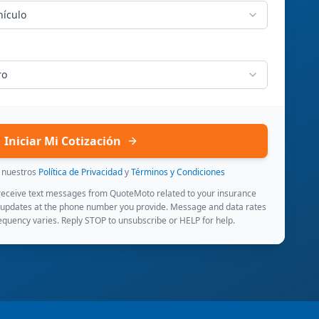
hículo
ro
Iniciar Mi Cotización
s nuestros
Política de Privacidad
y
Términos y Condiciones
 receive text messages from QuoteMoto related to your insurance
 updates at the phone number you provide. Message and data rates
quency varies. Reply STOP to unsubscribe or HELP for help.