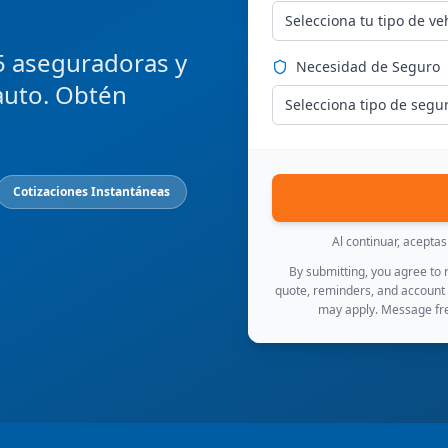
Selecciona tu tipo de ve
5 aseguradoras y
Necesidad de Seguro
auto. Obtén
Selecciona tipo de segu
Cotizaciones Instantáneas
Al continuar, acepta
By submitting, you agree to
quote, reminders, and account
may apply. Message fre