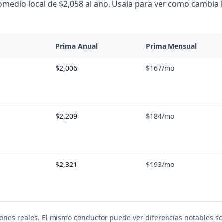
edio local de $2,058 al ano. Usala para ver como cambia la
Prima Anual
Prima Mensual
$2,006
$167
/mo
$2,209
$184
/mo
$2,321
$193
/mo
iones reales. El mismo conductor puede ver diferencias notables so