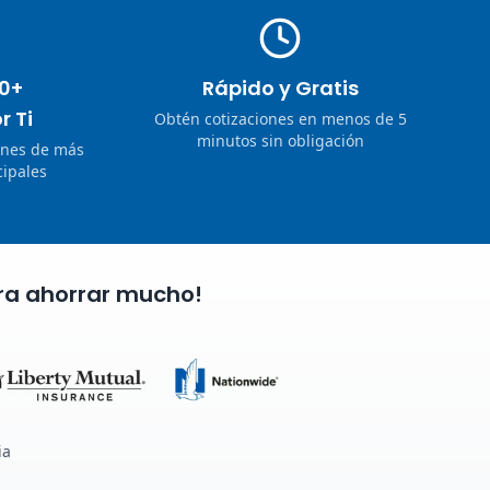
0+
Rápido y Gratis
r Ti
Obtén cotizaciones en menos de 5
minutos sin obligación
ones de más
ipales
ra ahorrar mucho!
ia