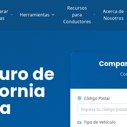
Recursos
arar
Acerca de
Herramientas
para
fas
Nosotros
Conductores
Compara
uro de
Com
fornia
Código Postal
ra
Tipo de Vehículo