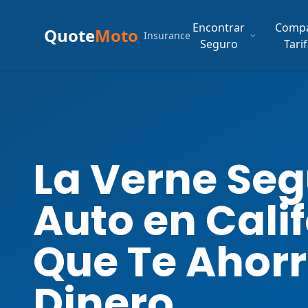
Encontrar
Comp
Quote
Moto
Insurance
Seguro
Tari
La Verne Seg
Auto en Cali
Que Te Ahor
Dinero