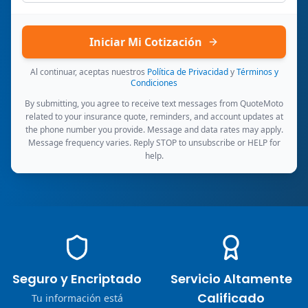
Iniciar Mi Cotización
Al continuar, aceptas nuestros
Política de Privacidad
y
Términos y
Condiciones
By submitting, you agree to receive text messages from QuoteMoto
related to your insurance quote, reminders, and account updates at
the phone number you provide. Message and data rates may apply.
Message frequency varies. Reply STOP to unsubscribe or HELP for
help.
Seguro y Encriptado
Servicio Altamente
Calificado
Tu información está