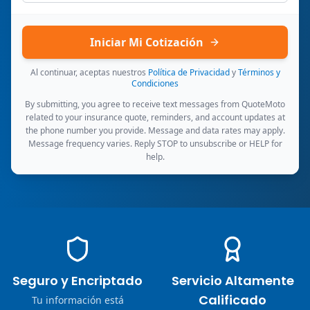
Iniciar Mi Cotización
Al continuar, aceptas nuestros
Política de Privacidad
y
Términos y
Condiciones
By submitting, you agree to receive text messages from QuoteMoto
related to your insurance quote, reminders, and account updates at
the phone number you provide. Message and data rates may apply.
Message frequency varies. Reply STOP to unsubscribe or HELP for
help.
Seguro y Encriptado
Servicio Altamente
Calificado
Tu información está