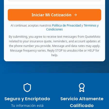
Iniciar Mi Cotización
Al continuar, aceptas nuestros
Política de Privacidad
y
Términos y
Condiciones
By submitting, you agree to receive text messages from QuoteMoto
related to your insurance quote, reminders, and account updates at
the phone number you provide. Message and data rates may apply.
Message frequency varies. Reply STOP to unsubscribe or HELP for
help.
Seguro y Encriptado
Servicio Altamente
Calificado
Tu información está