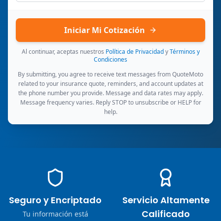
Iniciar Mi Cotización
Al continuar, aceptas nuestros
Política de Privacidad
y
Términos y
Condiciones
By submitting, you agree to receive text messages from QuoteMoto
related to your insurance quote, reminders, and account updates at
the phone number you provide. Message and data rates may apply.
Message frequency varies. Reply STOP to unsubscribe or HELP for
help.
Seguro y Encriptado
Servicio Altamente
Calificado
Tu información está