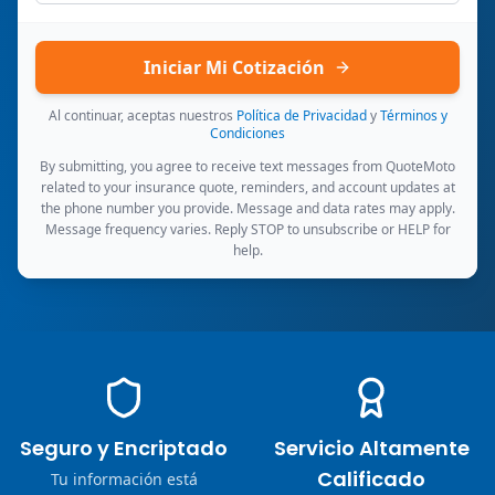
Iniciar Mi Cotización
Al continuar, aceptas nuestros
Política de Privacidad
y
Términos y
Condiciones
By submitting, you agree to receive text messages from QuoteMoto
related to your insurance quote, reminders, and account updates at
the phone number you provide. Message and data rates may apply.
Message frequency varies. Reply STOP to unsubscribe or HELP for
help.
Seguro y Encriptado
Servicio Altamente
Calificado
Tu información está