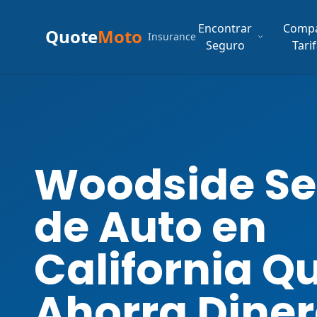
Encontrar
Comp
Quote
Moto
Insurance
Seguro
Tari
Woodside Se
de Auto en
California Q
Ahorra Dine