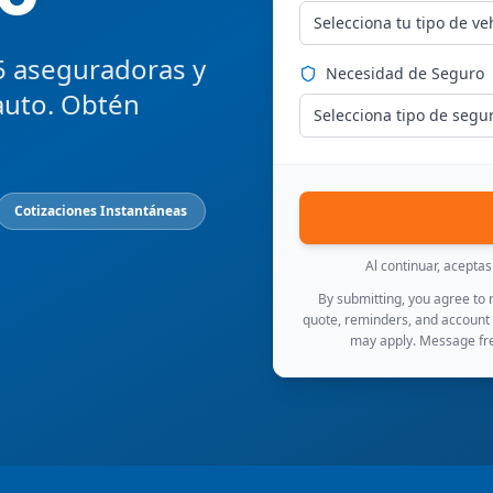
Selecciona tu tipo de ve
5 aseguradoras y
Necesidad de Seguro
auto. Obtén
Selecciona tipo de segu
Cotizaciones Instantáneas
Al continuar, acepta
By submitting, you agree to
quote, reminders, and account
may apply. Message fre