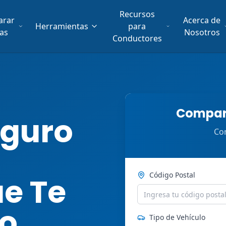
Recursos
arar
Acerca de
Herramientas
para
fas
Nosotros
Conductores
Compara
guro
Com
Código Postal
ue Te
ro
Tipo de Vehículo