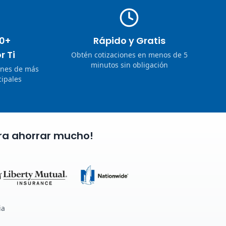
0+
Rápido y Gratis
r Ti
Obtén cotizaciones en menos de 5
minutos sin obligación
ones de más
ipales
ra ahorrar mucho!
ia