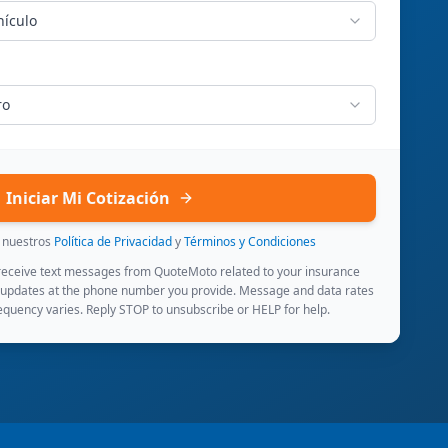
hículo
ro
Iniciar Mi Cotización
s nuestros
Política de Privacidad
y
Términos y Condiciones
 receive text messages from QuoteMoto related to your insurance
 updates at the phone number you provide. Message and data rates
quency varies. Reply STOP to unsubscribe or HELP for help.