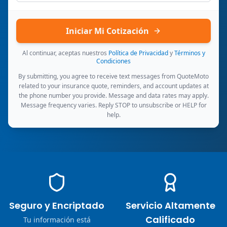
Iniciar Mi Cotización
Al continuar, aceptas nuestros
Política de Privacidad
y
Términos y
Condiciones
By submitting, you agree to receive text messages from QuoteMoto
related to your insurance quote, reminders, and account updates at
the phone number you provide. Message and data rates may apply.
Message frequency varies. Reply STOP to unsubscribe or HELP for
help.
Seguro y Encriptado
Servicio Altamente
Calificado
Tu información está