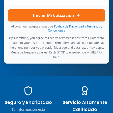
Iniciar Mi Cotización
Al continuar, aceptas nuestros
Política de Privacidad
y
Términos y
Condiciones
By submitting, you agree to receive text messages from QuoteMoto
related to your insurance quote, reminders, and account updates at
the phone number you provide. Message and data rates may apply.
Message frequency varies. Reply STOP to unsubscribe or HELP for
help.
Seguro y Encriptado
Servicio Altamente
Calificado
Tu información está