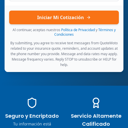
Iniciar Mi Cotización
Al continuar, aceptas nuestros
Política de Privacidad
y
Términos y
Condiciones
By submitting, you agree to receive text messages from QuoteMoto
related to your insurance quote, reminders, and account updates at
the phone number you provide. Message and data rates may apply.
Message frequency varies. Reply STOP to unsubscribe or HELP for
help.
Seguro y Encriptado
Servicio Altamente
Calificado
Tu información está