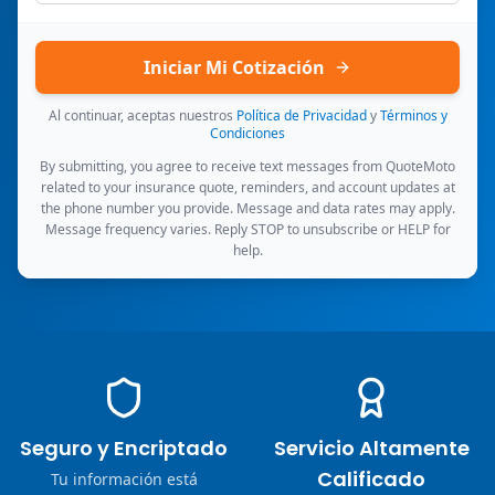
Iniciar Mi Cotización
Al continuar, aceptas nuestros
Política de Privacidad
y
Términos y
Condiciones
By submitting, you agree to receive text messages from QuoteMoto
related to your insurance quote, reminders, and account updates at
the phone number you provide. Message and data rates may apply.
Message frequency varies. Reply STOP to unsubscribe or HELP for
help.
Seguro y Encriptado
Servicio Altamente
Calificado
Tu información está