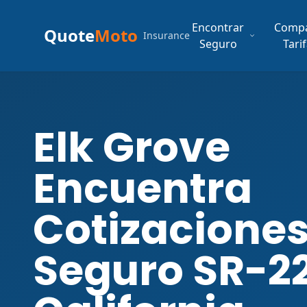
Encontrar
Comp
Quote
Moto
Insurance
Seguro
Tari
Elk Grove
Encuentra
Cotizaciones
Seguro SR-2