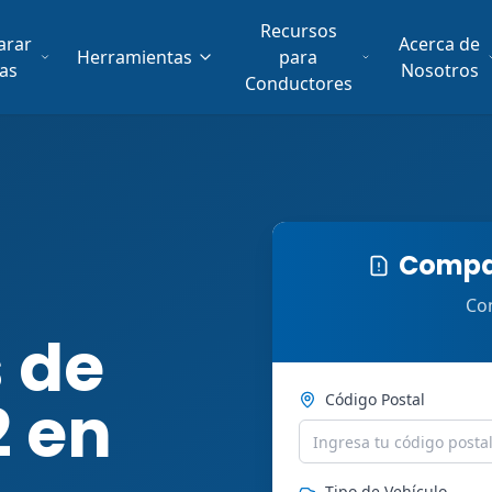
Recursos
arar
Acerca de
Herramientas
para
fas
Nosotros
Conductores
Compar
Com
 de
2 en
Código Postal
Tipo de Vehículo