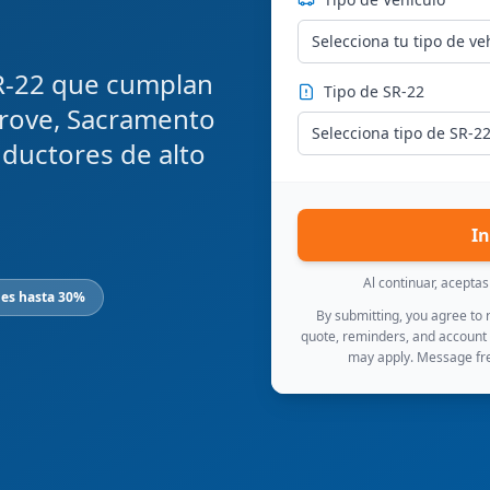
Selecciona tu tipo de ve
R-22 que cumplan
Tipo de SR-22
Grove, Sacramento
Selecciona tipo de SR-2
nductores de alto
In
Al continuar, acepta
les hasta 30%
By submitting, you agree to
quote, reminders, and account
may apply. Message fre