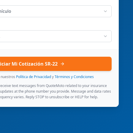
hículo
2
iciar Mi Cotización SR-22
s nuestros
Política de Privacidad
y
Términos y Condiciones
 receive text messages from QuoteMoto related to your insurance
 updates at the phone number you provide. Message and data rates
quency varies. Reply STOP to unsubscribe or HELP for help.