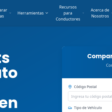
Recursos
arar
Acerca de
Herramientas
para
fas
Nosotros
Conductores
ts
Compara
uto
Com
Código Postal
 en
Tipo de Vehículo