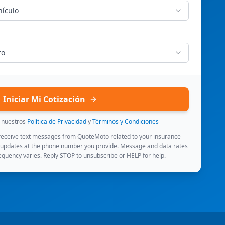
hículo
ro
Iniciar Mi Cotización
s nuestros
Política de Privacidad
y
Términos y Condiciones
 receive text messages from QuoteMoto related to your insurance
 updates at the phone number you provide. Message and data rates
quency varies. Reply STOP to unsubscribe or HELP for help.