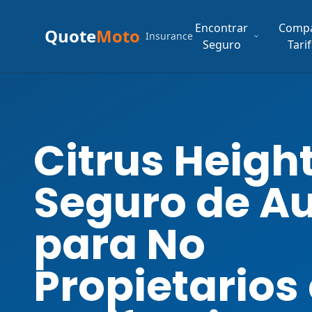
Encontrar
Comp
Quote
Moto
Insurance
Seguro
Tari
Citrus Heigh
Seguro de A
para No
Propietarios