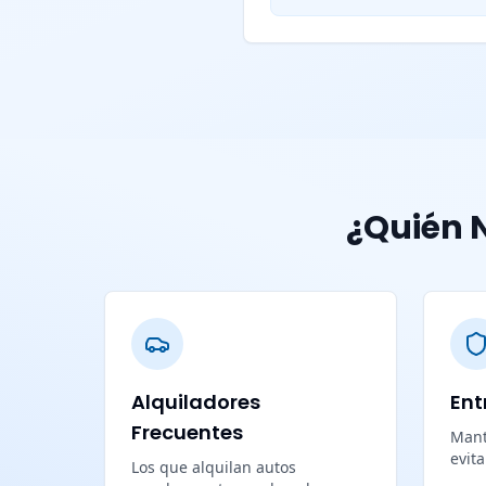
¿Quién N
Alquiladores
Ent
Frecuentes
Mant
evit
Los que alquilan autos