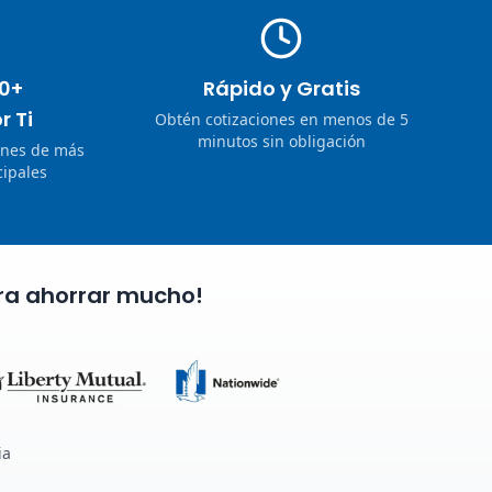
0+
Rápido y Gratis
r Ti
Obtén cotizaciones en menos de 5
minutos sin obligación
ones de más
ipales
ra ahorrar mucho!
ia