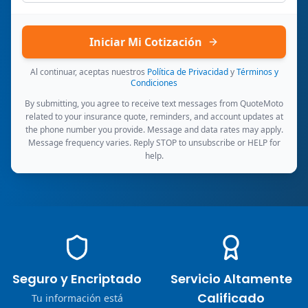
Iniciar Mi Cotización
Al continuar, aceptas nuestros
Política de Privacidad
y
Términos y
Condiciones
By submitting, you agree to receive text messages from QuoteMoto
related to your insurance quote, reminders, and account updates at
the phone number you provide. Message and data rates may apply.
Message frequency varies. Reply STOP to unsubscribe or HELP for
help.
Seguro y Encriptado
Servicio Altamente
Calificado
Tu información está