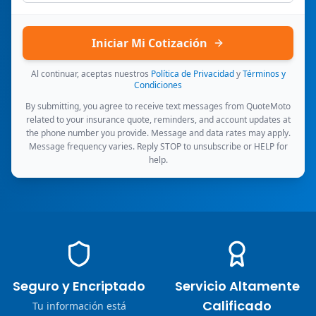
Iniciar Mi Cotización
Al continuar, aceptas nuestros
Política de Privacidad
y
Términos y
Condiciones
By submitting, you agree to receive text messages from QuoteMoto
related to your insurance quote, reminders, and account updates at
the phone number you provide. Message and data rates may apply.
Message frequency varies. Reply STOP to unsubscribe or HELP for
help.
Seguro y Encriptado
Servicio Altamente
Calificado
Tu información está