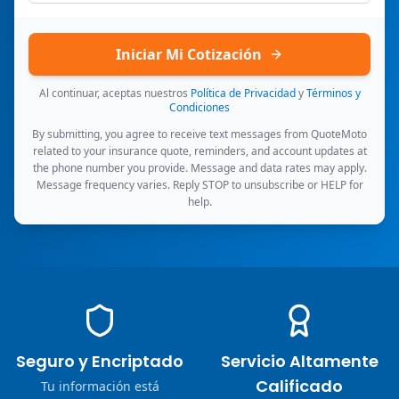
Iniciar Mi Cotización
Al continuar, aceptas nuestros
Política de Privacidad
y
Términos y
Condiciones
By submitting, you agree to receive text messages from QuoteMoto
related to your insurance quote, reminders, and account updates at
the phone number you provide. Message and data rates may apply.
Message frequency varies. Reply STOP to unsubscribe or HELP for
help.
Seguro y Encriptado
Servicio Altamente
Calificado
Tu información está