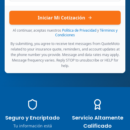
Iniciar Mi Cotización
Al continuar, aceptas nuestros
Política de Privacidad
y
Términos y
Condiciones
By submitting, you agree to receive text messages from QuoteMoto
related to your insurance quote, reminders, and account updates at
the phone number you provide. Message and data rates may apply.
Message frequency varies. Reply STOP to unsubscribe or HELP for
help.
Seguro y Encriptado
Servicio Altamente
Calificado
Tu información está