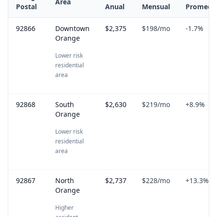
Area
Postal
Anual
Mensual
Promedi
92866
Downtown
$2,375
$198
/mo
-1.7
%
Orange
Lower risk
residential
area
92868
South
$2,630
$219
/mo
+
8.9
%
Orange
Lower risk
residential
area
92867
North
$2,737
$228
/mo
+
13.3
%
Orange
Higher