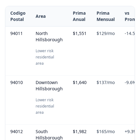
Codigo
Prima
Prima
vs
Area
Postal
Anual
Mensual
Prome
94011
North
$1,551
$129
/mo
-14.5
%
Hillsborough
Lower risk
residential
area
94010
Downtown
$1,640
$137
/mo
-9.6
%
Hillsborough
Lower risk
residential
area
94012
South
$1,982
$165
/mo
+
9.3
%
Hillsborough