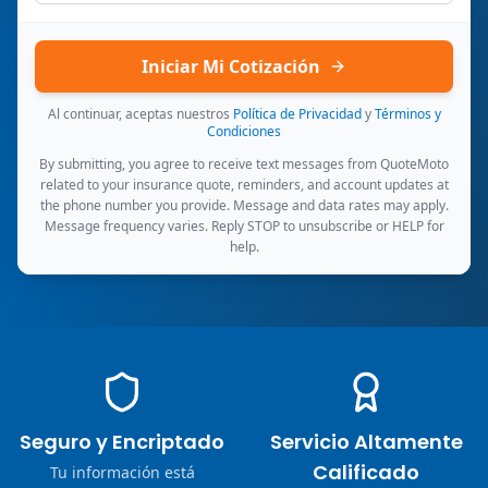
Iniciar Mi Cotización
Al continuar, aceptas nuestros
Política de Privacidad
y
Términos y
Condiciones
By submitting, you agree to receive text messages from QuoteMoto
related to your insurance quote, reminders, and account updates at
the phone number you provide. Message and data rates may apply.
Message frequency varies. Reply STOP to unsubscribe or HELP for
help.
Seguro y Encriptado
Servicio Altamente
Calificado
Tu información está