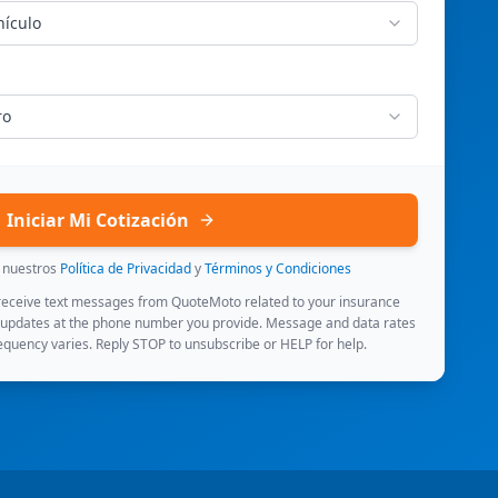
hículo
ro
Iniciar Mi Cotización
s nuestros
Política de Privacidad
y
Términos y Condiciones
 receive text messages from QuoteMoto related to your insurance
 updates at the phone number you provide. Message and data rates
quency varies. Reply STOP to unsubscribe or HELP for help.