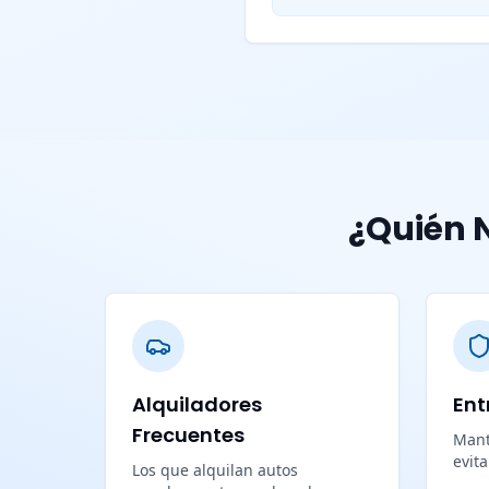
¿Quién N
Alquiladores
Ent
Frecuentes
Mant
evit
Los que alquilan autos