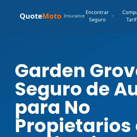
Encontrar
Comp
Quote
Moto
Insurance
Seguro
Tari
Garden Grov
Seguro de A
para No
Propietarios