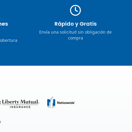
nes
Rápido y Gratis
Envía una solicitud sin obligación de
compra
cobertura
o