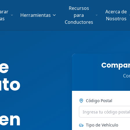
Recursos
arar
Acerca de
Herramientas
para
fas
Nosotros
Conductores
e
Compara
uto
Com
Código Postal
 en
Tipo de Vehículo