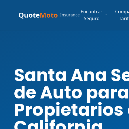
Encontrar
Comp
Quote
Moto
Insurance
Seguro
Tari
Santa Ana S
de Auto para
Propietarios
California