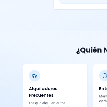
¿Quién N
Alquiladores
Ent
Frecuentes
Mant
evit
Los que alquilan autos