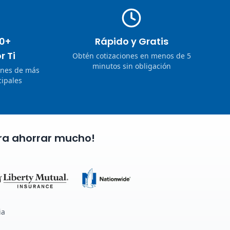
0+
Rápido y Gratis
r Ti
Obtén cotizaciones en menos de 5
minutos sin obligación
ones de más
ipales
ra ahorrar mucho!
ia