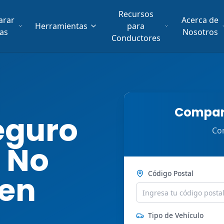
Recursos
arar
Acerca de
Herramientas
para
fas
Nosotros
Conductores
Compara
eguro
Com
 No
Código Postal
 en
Tipo de Vehículo