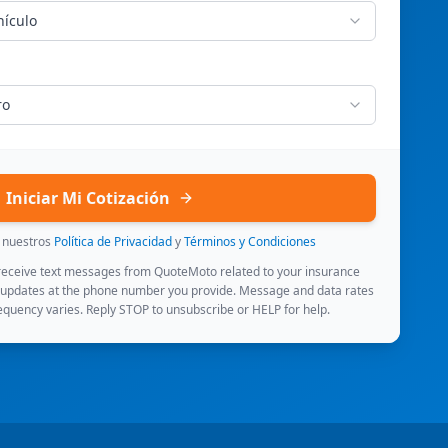
hículo
ro
Iniciar Mi Cotización
s nuestros
Política de Privacidad
y
Términos y Condiciones
 receive text messages from QuoteMoto related to your insurance
 updates at the phone number you provide. Message and data rates
quency varies. Reply STOP to unsubscribe or HELP for help.