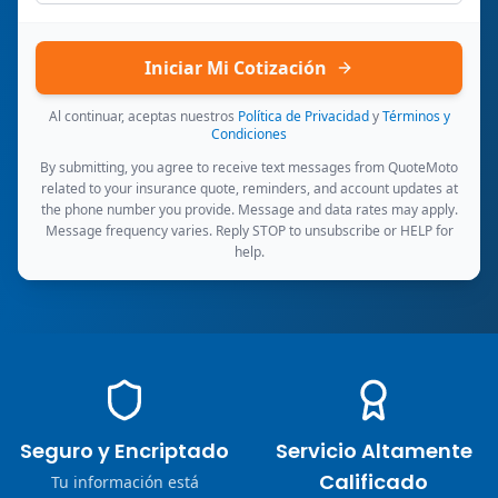
Iniciar Mi Cotización
Al continuar, aceptas nuestros
Política de Privacidad
y
Términos y
Condiciones
By submitting, you agree to receive text messages from QuoteMoto
related to your insurance quote, reminders, and account updates at
the phone number you provide. Message and data rates may apply.
Message frequency varies. Reply STOP to unsubscribe or HELP for
help.
Seguro y Encriptado
Servicio Altamente
Calificado
Tu información está