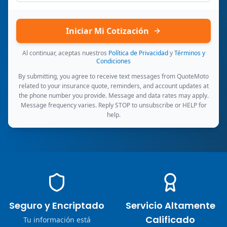
Iniciar Mi Cotización
Al continuar, aceptas nuestros
Política de Privacidad
y
Términos y
Condiciones
By submitting, you agree to receive text messages from QuoteMoto
related to your insurance quote, reminders, and account updates at
the phone number you provide. Message and data rates may apply.
Message frequency varies. Reply STOP to unsubscribe or HELP for
help.
Seguro y Encriptado
Servicio Altamente
Calificado
Tu información está