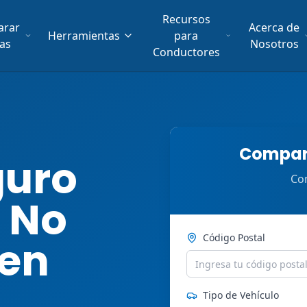
Recursos
arar
Acerca de
Herramientas
para
fas
Nosotros
Conductores
Compara
guro
Com
 No
Código Postal
 en
Tipo de Vehículo