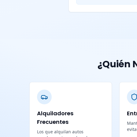
¿Quién N
Alquiladores
Ent
Frecuentes
Mant
evit
Los que alquilan autos