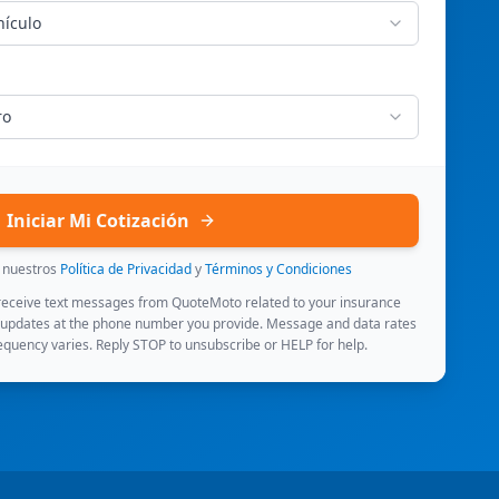
hículo
ro
Iniciar Mi Cotización
s nuestros
Política de Privacidad
y
Términos y Condiciones
 receive text messages from QuoteMoto related to your insurance
 updates at the phone number you provide. Message and data rates
quency varies. Reply STOP to unsubscribe or HELP for help.