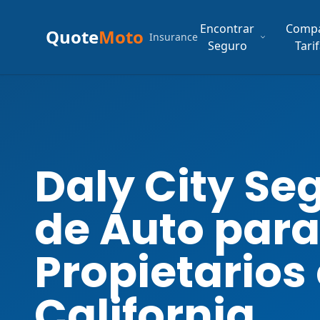
Encontrar
Comp
Quote
Moto
Insurance
Seguro
Tari
Daly City Se
de Auto para
Propietarios
California