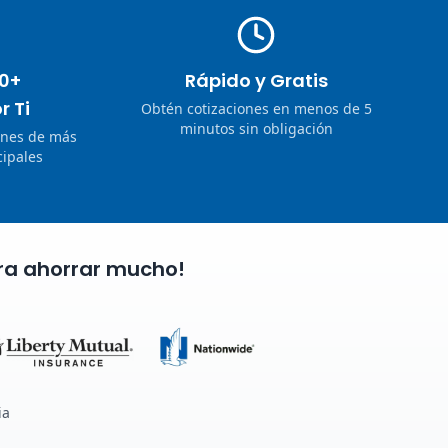
0+
Rápido y Gratis
r Ti
Obtén cotizaciones en menos de 5
minutos sin obligación
ones de más
ipales
ra ahorrar mucho!
ia