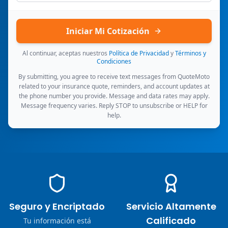
Iniciar Mi Cotización
Al continuar, aceptas nuestros
Política de Privacidad
y
Términos y
Condiciones
By submitting, you agree to receive text messages from QuoteMoto
related to your insurance quote, reminders, and account updates at
the phone number you provide. Message and data rates may apply.
Message frequency varies. Reply STOP to unsubscribe or HELP for
help.
Seguro y Encriptado
Servicio Altamente
Calificado
Tu información está