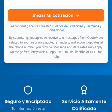
Iniciar Mi Cotización
Al continuar, aceptas nuestros
Política de Privacidad
y
Términos y
Condiciones
By submitting, you agree to receive text messages from QuoteMoto
related to your insurance quote, reminders, and account updates at
the phone number you provide. Message and data rates may apply.
Message frequency varies. Reply STOP to unsubscribe or HELP for
help.
Seguro y Encriptado
Servicio Altamente
Calificado
Tu información está