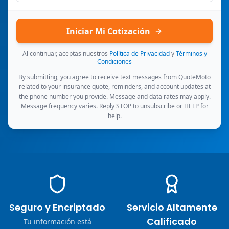
Iniciar Mi Cotización
Al continuar, aceptas nuestros
Política de Privacidad
y
Términos y
Condiciones
By submitting, you agree to receive text messages from QuoteMoto
related to your insurance quote, reminders, and account updates at
the phone number you provide. Message and data rates may apply.
Message frequency varies. Reply STOP to unsubscribe or HELP for
help.
Seguro y Encriptado
Servicio Altamente
Calificado
Tu información está