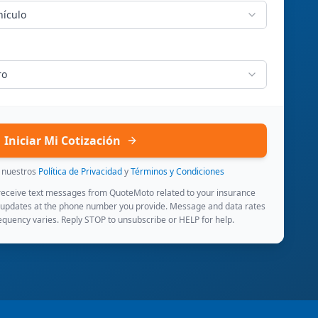
hículo
ro
Iniciar Mi Cotización
s nuestros
Política de Privacidad
y
Términos y Condiciones
 receive text messages from QuoteMoto related to your insurance
 updates at the phone number you provide. Message and data rates
quency varies. Reply STOP to unsubscribe or HELP for help.