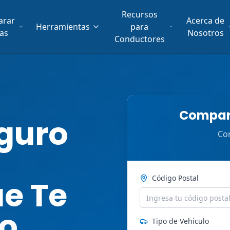
Recursos
arar
Acerca de
Herramientas
para
fas
Nosotros
Conductores
Compara
guro
Com
Código Postal
ue Te
ro
Tipo de Vehículo