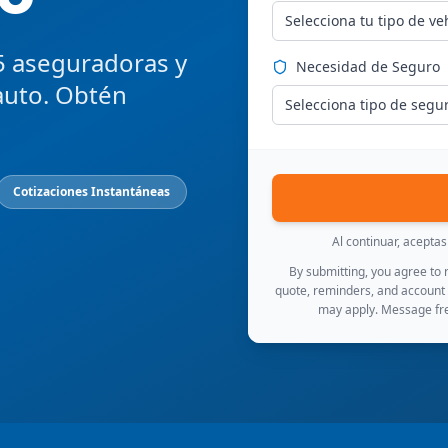
Selecciona tu tipo de ve
5 aseguradoras y
Necesidad de Seguro
auto. Obtén
Selecciona tipo de segu
Cotizaciones Instantáneas
Al continuar, acepta
By submitting, you agree to
quote, reminders, and account
may apply. Message fre