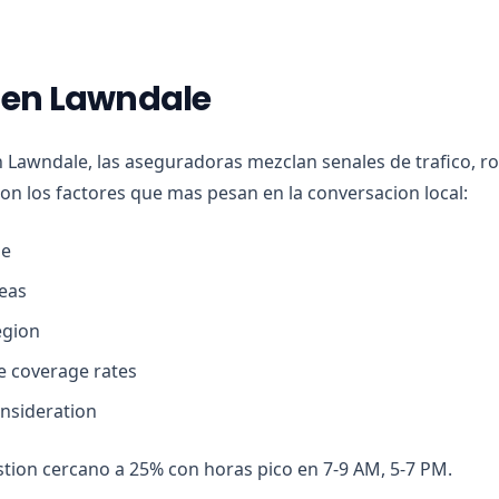
s en Lawndale
n Lawndale, las aseguradoras mezclan senales de trafico, r
son los factores que mas pesan en la conversacion local:
ge
eas
egion
ve coverage rates
onsideration
tion cercano a 25% con horas pico en 7-9 AM, 5-7 PM.