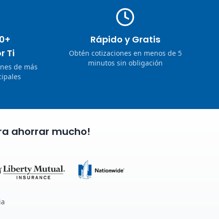
0+
Rápido y Gratis
r Ti
Obtén cotizaciones en menos de 5
minutos sin obligación
ones de más
ipales
ra ahorrar mucho!
ia