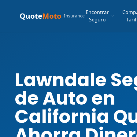
Encontrar
Comp
Quote
Moto
Insurance
Seguro
Tari
Lawndale Se
de Auto en
California Q
Ahorra Dine