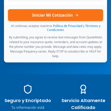
Iniciar Mi Cotización
Al continuar, aceptas nuestros
Política de Privacidad
y
Términos y
Condiciones
By submitting, you agree to receive text messages from QuoteMoto
related to your insurance quote, reminders, and account updates at
the phone number you provide. Message and data rates may apply.
Message frequency varies. Reply STOP to unsubscribe or HELP for
help.
Seguro y Encriptado
Servicio Altamente
Calificado
Tu información está