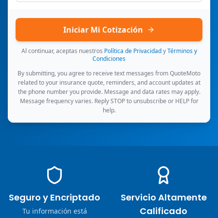
Iniciar Mi Cotización
Al continuar, aceptas nuestros
Política de Privacidad
y
Términos y
Condiciones
By submitting, you agree to receive text messages from QuoteMoto
related to your insurance quote, reminders, and account updates at
the phone number you provide. Message and data rates may apply.
Message frequency varies. Reply STOP to unsubscribe or HELP for
help.
Seguro y Encriptado
Servicio Altamente
Calificado
Tu información está