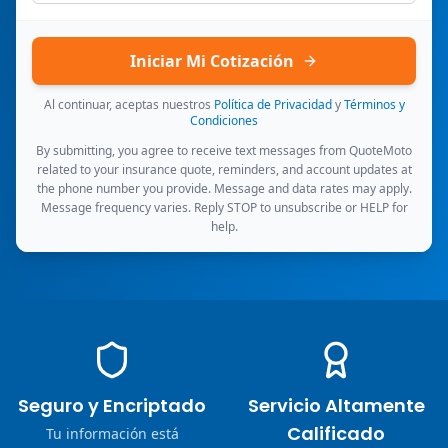
Iniciar Mi Cotización
Al continuar, aceptas nuestros
Política de Privacidad
y
Términos y
Condiciones
By submitting, you agree to receive text messages from QuoteMoto
related to your insurance quote, reminders, and account updates at
the phone number you provide. Message and data rates may apply.
Message frequency varies. Reply STOP to unsubscribe or HELP for
help.
Seguro y Encriptado
Servicio Altamente
Calificado
Tu información está