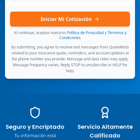
Iniciar Mi Cotización
Al continuar, aceptas nuestros
Política de Privacidad
y
Términos y
Condiciones
By submitting, you agree to receive text messages from QuoteMoto
related to your insurance quote, reminders, and account updates at
the phone number you provide. Message and data rates may apply.
Message frequency varies. Reply STOP to unsubscribe or HELP for
help.
Seguro y Encriptado
Servicio Altamente
Calificado
Tu información está