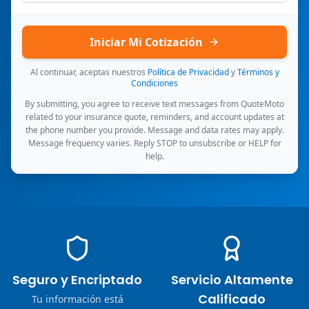
Iniciar Mi Cotización
Al continuar, aceptas nuestros
Política de Privacidad
y
Términos y
Condiciones
By submitting, you agree to receive text messages from QuoteMoto
related to your insurance quote, reminders, and account updates at
the phone number you provide. Message and data rates may apply.
Message frequency varies. Reply STOP to unsubscribe or HELP for
help.
Seguro y Encriptado
Servicio Altamente
Calificado
Tu información está