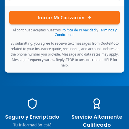
Iniciar Mi Cotización
Al continuar, aceptas nuestros
Política de Privacidad
y
Términos y
Condiciones
By submitting, you agree to receive text messages from QuoteMoto
related to your insurance quote, reminders, and account updates at
the phone number you provide. Message and data rates may apply.
Message frequency varies. Reply STOP to unsubscribe or HELP for
help.
Seguro y Encriptado
Servicio Altamente
Calificado
Tu información está