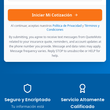
Iniciar Mi Cotización
Al continuar, aceptas nuestros
Política de Privacidad
y
Términos y
Condiciones
By submitting, you agree to receive text messages from QuoteMoto
related to your insurance quote, reminders, and account updates at
the phone number you provide. Message and data rates may apply.
Message frequency varies. Reply STOP to unsubscribe or HELP for
help.
Seguro y Encriptado
Servicio Altamente
Calificado
Tu información está